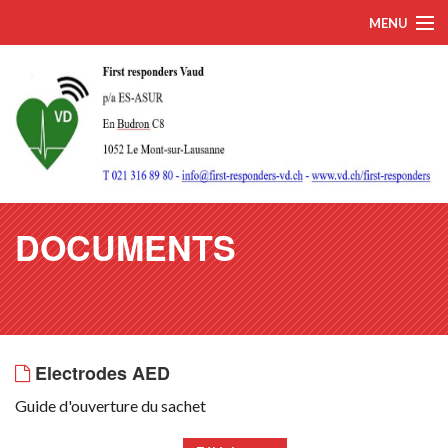
MENU
Home
Momentum
DAE publics
News
DOCUMENTS
FAQ
Documents
Contacts
Electrodes AED
Français
Guide d'ouverture du sachet
Connexion